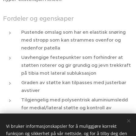
Fordeler og egenskaper
Pustende omslag som har en elastisk snøring
med stropp som kan strammes ovenfor og
nedenfor patella
Uavhengige festepunkter som forhindrer at
støtten roterer og gir grundig og jevn trekkraft
på tibia mot lateral subluksasjon
Graden av støtte kan tilpasses med justerbar
avstiver
Tilgjengelig med polysentrisk aluminiumsledd
for medial/lateral støtte og kontroll av
hyperekstensjon.
Vi bruker informasjonskapsler for å muliggjøre korrekt
funksjon og sikkerhet på vår nettside, og for å tilby deg den